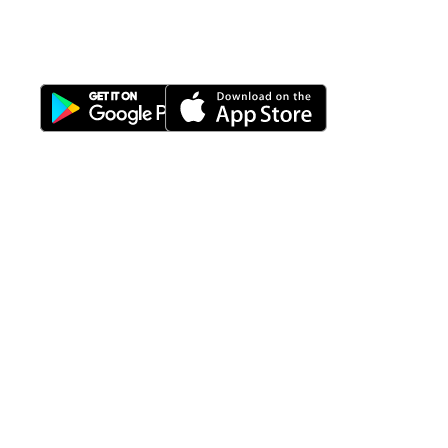
Properti Manajemen System
Download Nimbus9 melalui:
Fitur
Solusi
Resources
Hubungi
Building
F.A.Q
Bisnis
Kami
Management
Gedung
support@nimbus9.tech
Apartemen
Help
Tenant
Center
021 29619712
Management
Gedung
Perkantoran
Blog
0819 5808 0006
HRD
Gedung
Sitemap
Vinilon Building
Accounting
Mall