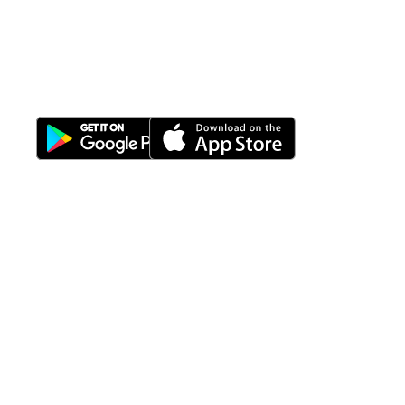
All-in-One
Properti Manajemen System
Download Nimbus9 melalui:
Fitur
Solusi
Resources
Hubungi
Building
F.A.Q
Bisnis
Kami
Management
Gedung
support@nimbus9.tech
Apartemen
Help
Tenant
Center
021 29619712
Management
Gedung
Perkantoran
Blog
0819 5808 0006
HRD