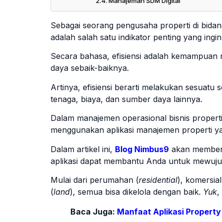
Manajeman SDM Digital
Sebagai seorang pengusaha properti di bidang 
adalah salah satu indikator penting yang ingin
Secara bahasa, efisiensi adalah kemampua
daya sebaik-baiknya.
Artinya, efisiensi berarti melakukan sesuatu
tenaga, biaya, dan sumber daya lainnya.
Dalam manajemen operasional bisnis properti,
menggunakan aplikasi manajemen properti ya
Dalam artikel ini,
Blog Nimbus9
akan memberi
aplikasi dapat membantu Anda untuk mewujudk
Mulai dari perumahan (
residential
), komersial
(
land
), semua bisa dikelola dengan baik.
Yuk
,
Baca Juga:
Manfaat Aplikasi Proper