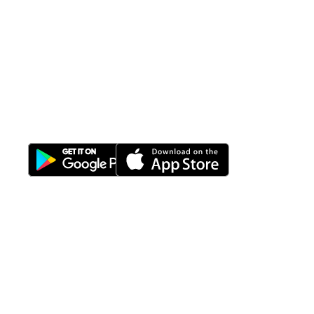
All-in-One
Properti Manajemen System
Download Nimbus9 melalui:
Fitur
Solusi
Resources
Hubungi
Building
F.A.Q
Bisnis
Kami
Management
Gedung
support@nimbus9.tech
Apartemen
Help
Tenant
Center