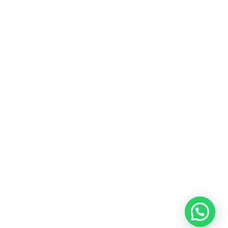
Apartemen
Help
Tenant
Center
021 29619712
Management
Gedung
Perkantoran
Blog
0819 5808 0006
HRD
Gedung
Sitemap
Vinilon Building
Accounting
Mall
Jl. Raden Saleh No 13-17
Perumahan
© 2026 Nimbus9 - PT.
Kebijakan
Syarat &
Cyberindo Sinergi
Privasi
Ketentuan
System