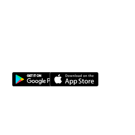
All-in-One
Properti Manajemen System
Download Nimbus9 melalui:
Fitur
Solusi
Resources
Hubungi
Building
F.A.Q
Bisnis
Kami
Management
Gedung
support@nimbus9.tech