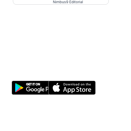
Nimbus9 Editorial
All-in-One
Properti Manajemen System
Download Nimbus9 melalui:
Fitur
Solusi
Resources
Hubungi