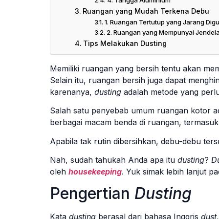
Ruangan yang Mudah Terkena Debu
1. Ruangan Tertutup yang Jarang Dig
2. Ruangan yang Mempunyai Jendela 
Tips Melakukan Dusting
Memiliki ruangan yang bersih tentu akan me
Selain itu, ruangan bersih juga dapat mengh
karenanya,
dusting
adalah metode yang perlu
Salah satu penyebab umum ruangan kotor a
berbagai macam benda di ruangan, termasuk me
Apabila tak rutin dibersihkan, debu-debu ters
Nah, sudah tahukah Anda apa itu
dusting
?
D
oleh
housekeeping
. Yuk simak lebih lanjut p
Pengertian
Dusting
Kata
dusting
berasal dari bahasa Inggris
dust