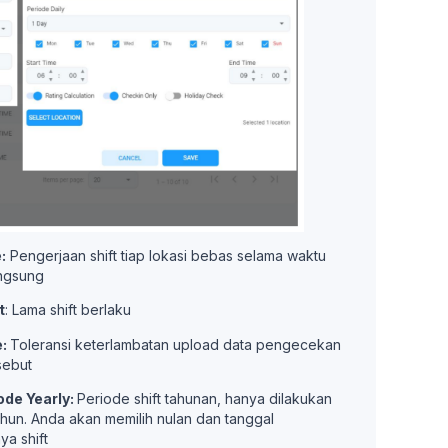
:
Pengerjaan shift tiap lokasi bebas selama waktu
angsung
t
: Lama shift berlaku
e:
Toleransi keterlambatan upload data pengecekan
rsebut
ode Yearly:
Periode shift tahunan, hanya dilakukan
ahun. Anda akan memilih nulan dan tanggal
ya shift