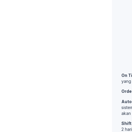
On T
yang 
Orde
Auto
siste
akan 
Shift
2 har