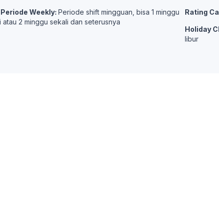
t Periode Weekly:
Periode shift mingguan, bisa 1 minggu
Rating Ca
i atau 2 minggu sekali dan seterusnya
Holiday C
libur
Solusi Bisnis
Resou
ding Management
Gedung Apartemen
F.A.Q
nt Management
Gedung Perkantoran
Help C