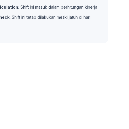
lculation:
Shift ini masuk dalam perhitungan kinerja
heck:
Shift ini tetap dilakukan meski jatuh di hari
rces
Hubungi Kami
support@nimbus9.tech
enter
021 29619712