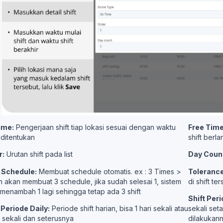
ime:
Pengerjaan shift tiap lokasi sesuai dengan waktu
Free Time
ditentukan
shift berl
r:
Urutan shift pada list
Day Coun
 Schedule:
Membuat schedule otomatis. ex : 3 Times >
Toleranc
m akan membuat 3 schedule, jika sudah selesai 1, sistem
di shift te
menambah 1 lagi sehingga tetap ada 3 shift
Shift Peri
 Periode Daily:
Periode shift harian, bisa 1 hari sekali atau
sekali set
i sekali dan seterusnya
dilakukann