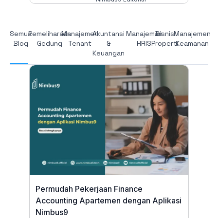
Semua
Pemeliharaan
Manajemen
Akuntansi
Manajeman
Bisnis
Manajemen
Blog
Gedung
Tenant
&
HRIS
Properti
Keamanan
Keuangan
Permudah Pekerjaan Finance
Accounting Apartemen dengan Aplikasi
Nimbus9