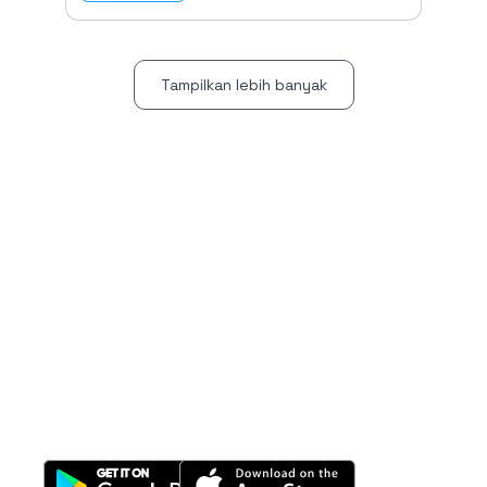
Tampilkan lebih banyak
All-in-One
Properti Manajemen System
Download Nimbus9 melalui: