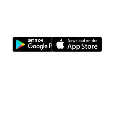
All-in-One
Properti Manajemen System
Download Nimbus9 melalui:
Fitur
Solusi
Resources
Hubungi
Building
F.A.Q
Bisnis
Kami
Management
Gedung
support@nimbus9.tech
Apartemen
Help
Tenant
Center
021 29619712
Management
Gedung
Perkantoran
Blog
0819 5808 0006
HRD