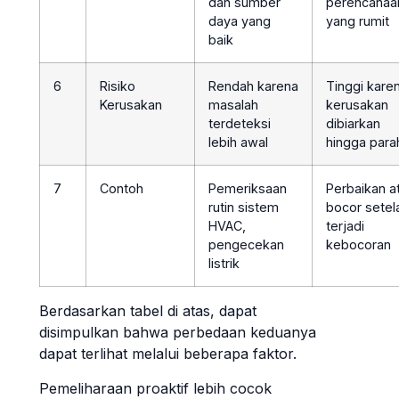
dan sumber
perencanaa
daya yang
yang rumit
baik
6
Risiko
Rendah karena
Tinggi kare
Kerusakan
masalah
kerusakan
terdeteksi
dibiarkan
lebih awal
hingga para
7
Contoh
Pemeriksaan
Perbaikan a
rutin sistem
bocor setel
HVAC,
terjadi
pengecekan
kebocoran
listrik
Berdasarkan tabel di atas, dapat
disimpulkan bahwa perbedaan keduanya
dapat terlihat melalui beberapa faktor.
Pemeliharaan proaktif lebih cocok