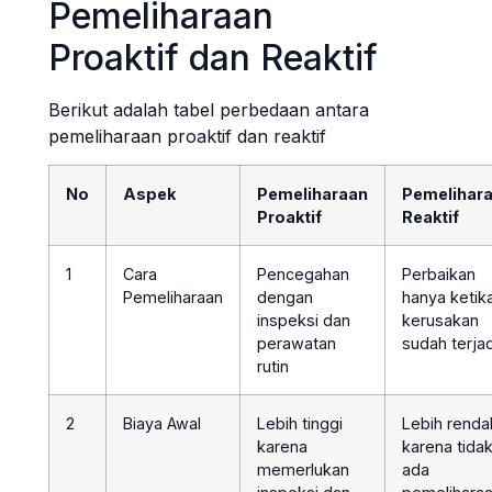
Pemeliharaan
Proaktif dan Reaktif
Berikut adalah tabel perbedaan antara
pemeliharaan proaktif dan reaktif
No
Aspek
Pemeliharaan
Pemelihar
Proaktif
Reaktif
1
Cara
Pencegahan
Perbaikan
Pemeliharaan
dengan
hanya ketik
inspeksi dan
kerusakan
perawatan
sudah terjad
rutin
2
Biaya Awal
Lebih tinggi
Lebih renda
karena
karena tida
memerlukan
ada