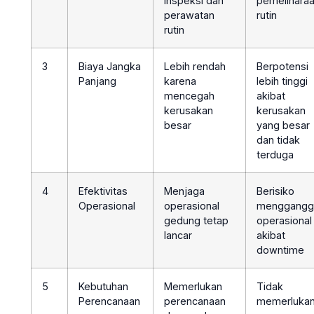
inspeksi dan
pemelihara
perawatan
rutin
rutin
3
Biaya Jangka
Lebih rendah
Berpotensi
Panjang
karena
lebih tinggi
mencegah
akibat
kerusakan
kerusakan
besar
yang besar
dan tidak
terduga
4
Efektivitas
Menjaga
Berisiko
Operasional
operasional
menggangg
gedung tetap
operasional
lancar
akibat
downtime
5
Kebutuhan
Memerlukan
Tidak
Perencanaan
perencanaan
memerluka