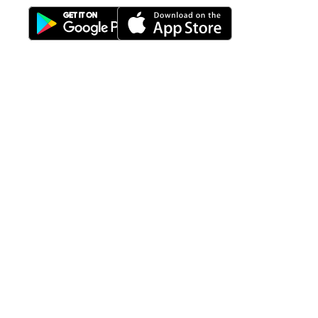
Fitur
Solusi
Resources
Hubungi
Building
F.A.Q
Bisnis
Kami
Management
Gedung
support@nimbus9.tech
Apartemen
Help
Tenant
Center
021 29619712
Management
Gedung
Perkantoran
Blog
0819 5808 0006
HRD
Gedung
Sitemap
Vinilon Building
Accounting
Mall
Jl. Raden Saleh No 13-17
Perumahan