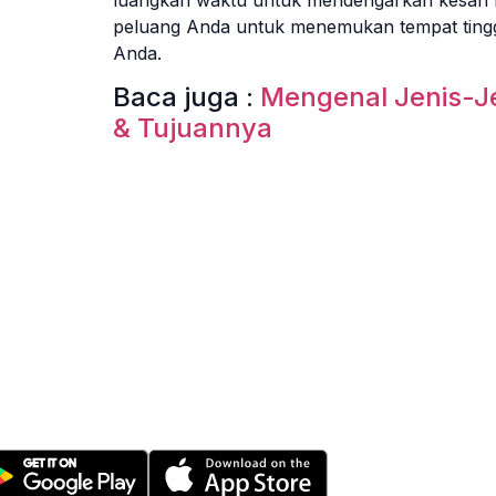
peluang Anda untuk menemukan tempat tingg
Anda.
Baca juga :
Mengenal Jenis-Je
& Tujuannya
Fitur
l-in-One
Buil
operti Manajemen System
Tena
HRD
nload Nimbus9 melalui:
Acco