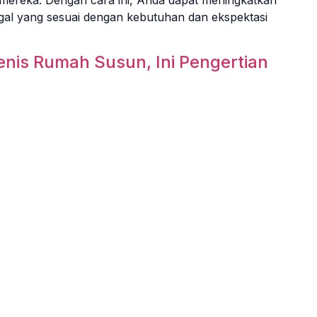
al yang sesuai dengan kebutuhan dan ekspektasi
nis Rumah Susun, Ini Pengertian
Solusi Bisnis
Resou
ding Management
Gedung Apartemen
F.A.Q
nt Management
Gedung Perkantoran
Help C
Gedung Mall
Blog
unting
Perumahan
Sitem