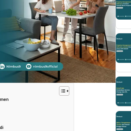
temen
di