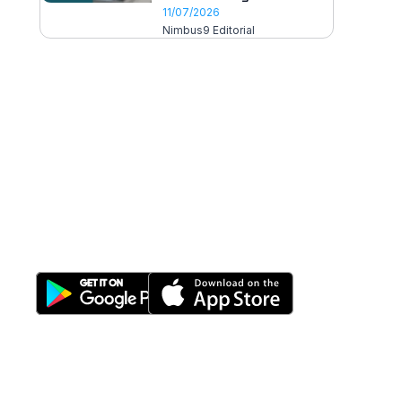
11/07/2026
Nimbus9 Editorial
All-in-One
Properti Manajemen System
Download Nimbus9 melalui: