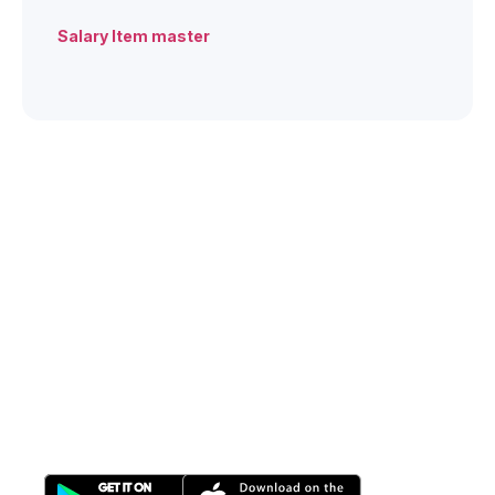
Salary Item master
All-in-One
Properti Manajemen System
Download Nimbus9 melalui: