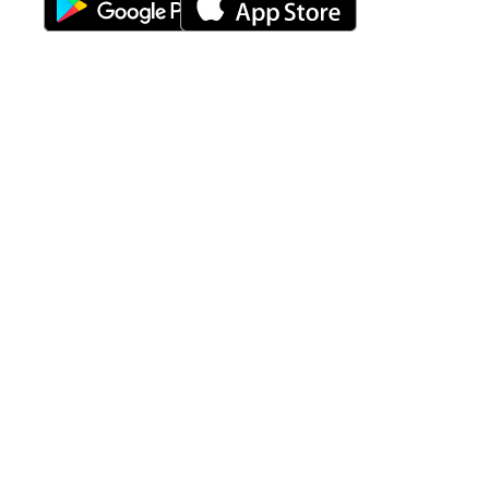
Fitur
Solusi
Resources
Hubungi
Building
F.A.Q
Bisnis
Kami
Management
Gedung
support@nimbus9.tech
Apartemen
Help
Tenant
Center
021 29619712
Management
Gedung
Perkantoran
Blog
0819 5808 0006
HRD
Gedung
Sitemap
Vinilon Building
Accounting
Mall
Jl. Raden Saleh No 13-17
Perumahan