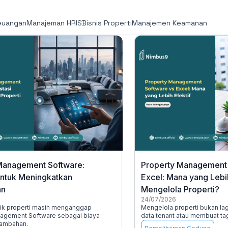
euangan
Manajeman HRIS
Bisnis Properti
Manajemen Keamanan
Management Software:
Property Management 
untuk Meningkatkan
Excel: Mana yang Lebih
an
Mengelola Properti?
24/07/2026
ik properti masih menganggap
Mengelola properti bukan la
agement Software sebagai biaya
data tenant atau membuat ta
tambahan.