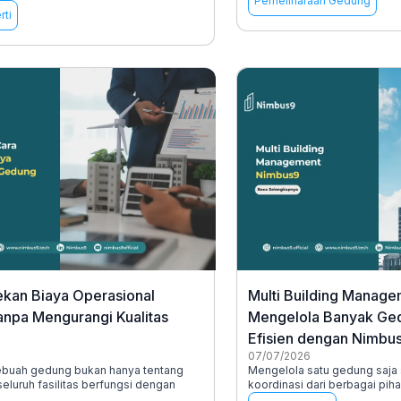
Pemeliharaan Gedung
rti
kan Biaya Operasional
Multi Building Manage
npa Mengurangi Kualitas
Mengelola Banyak Ge
Efisien dengan Nimbu
07/07/2026
ebuah gedung bukan hanya tentang
Mengelola satu gedung saj
eluruh fasilitas berfungsi dengan
koordinasi dari berbagai pih