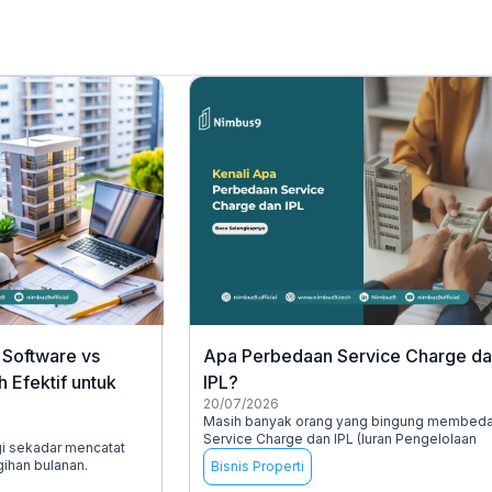
Software vs
Apa Perbedaan Service Charge d
 Efektif untuk
IPL?
20/07/2026
Masih banyak orang yang bingung membed
Service Charge dan IPL (Iuran Pengelolaan
gi sekadar mencatat
gihan bulanan.
Bisnis Properti