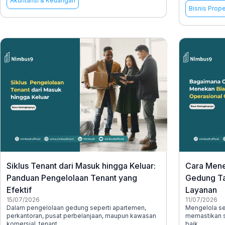
Akuntansi & Keuangan
Bisnis Prope
Siklus Tenant dari Masuk hingga Keluar:
Cara Mene
Panduan Pengelolaan Tenant yang
Gedung Ta
Efektif
Layanan
15/07/2026
11/07/2026
Dalam pengelolaan gedung seperti apartemen,
Mengelola s
perkantoran, pusat perbelanjaan, maupun kawasan
memastikan s
komersial, tenant
baik,