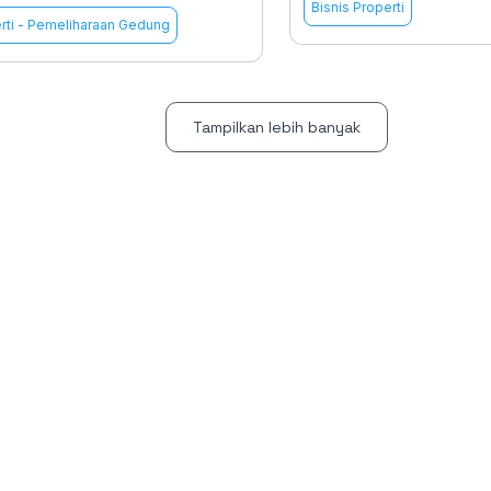
Bisnis Properti
rti
-
Pemeliharaan Gedung
Tampilkan lebih banyak
Solusi Bisnis
Resou
ding Management
Gedung Apartemen
F.A.Q
nt Management
Gedung Perkantoran
Help C
Gedung Mall
Blog