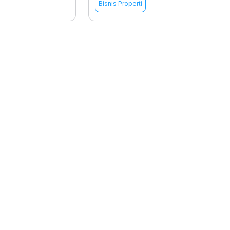
Bisnis Properti
rces
Hubungi Kami
support@nimbus9.tech
enter
021 29619712