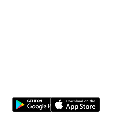
All-in-One
Properti Manajemen System
Download Nimbus9 melalui: