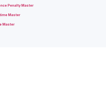
nce Penalty Master
time Master
e Master
Solusi Bisnis
Resou
ding Management
Gedung Apartemen
F.A.Q