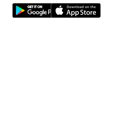
Download Nimbus9 melalui:
Fitur
Solusi
Resources
Hubungi
Building
F.A.Q
Bisnis
Kami
Management
Gedung
support@nimbus9.tech
Apartemen
Help
Tenant
Center
021 29619712
Management
Gedung
Perkantoran
Blog
0819 5808 0006
HRD
Gedung
Sitemap
Vinilon Building
Accounting
Mall
Jl. Raden Saleh No 13-17
Perumahan