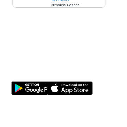
Nimbus9 Editorial
All-in-One
Properti Manajemen System
Download Nimbus9 melalui:
Fitur
Solusi
Resources
Hubungi