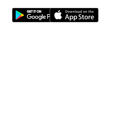
Download Nimbus9 melalui:
Fitur
Solusi
Resources
Hubungi
Building
F.A.Q
Bisnis
Kami
Management
Gedung
support@nimbus9.tech
Apartemen
Help
Tenant
Center
021 29619712
Management
Gedung
Perkantoran
Blog
0819 5808 0006
HRD
Gedung
Sitemap
Vinilon Building
Accounting
Mall
Jl. Raden Saleh No 13-17
Perumahan