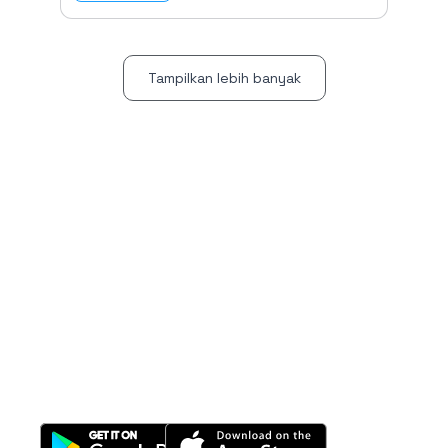
Tampilkan lebih banyak
All-in-One
Properti Manajemen System
Download Nimbus9 melalui: