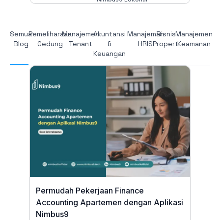
Semua
Pemeliharaan
Manajemen
Akuntansi
Manajeman
Bisnis
Manajemen
Blog
Gedung
Tenant
&
HRIS
Properti
Keamanan
Keuangan
Permudah Pekerjaan Finance
Accounting Apartemen dengan Aplikasi
Nimbus9