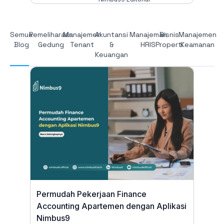
Semua
Pemeliharaan
Manajemen
Akuntansi
Manajeman
Bisnis
Manajemen
Blog
Gedung
Tenant
&
HRIS
Properti
Keamanan
Keuangan
Permudah Pekerjaan Finance
Accounting Apartemen dengan Aplikasi
Nimbus9