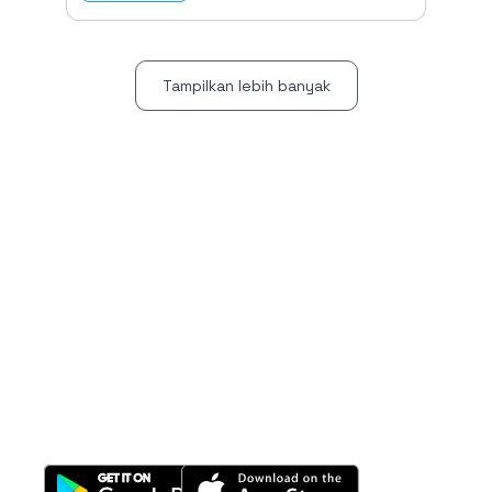
Tampilkan lebih banyak
All-in-One
Properti Manajemen System
Download Nimbus9 melalui: