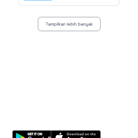
Tampilkan lebih banyak
All-in-One
Properti Manajemen System
Download Nimbus9 melalui: