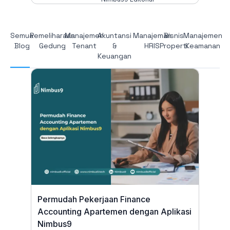
Semua
Pemeliharaan
Manajemen
Akuntansi
Manajeman
Bisnis
Manajemen
Blog
Gedung
Tenant
&
HRIS
Properti
Keamanan
Keuangan
Permudah Pekerjaan Finance
Accounting Apartemen dengan Aplikasi
Nimbus9